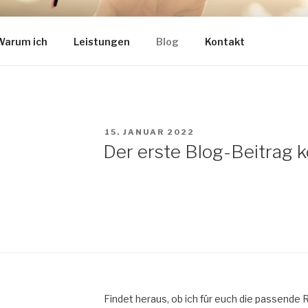
LER – EUER-
lkommensfeste in Köln, Düsseldorf und Langenfeld
Warum ich
Leistungen
Blog
Kontakt
LLKOMMENSFEST.DE
VERÖFFENTLICHT
15. JANUAR 2022
AM
Der erste Blog-Beitrag 
Findet heraus, ob ich für euch die passende 