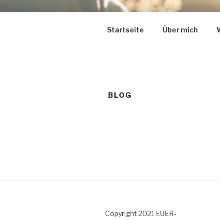
Zum
Inhalt
IRIS SCHU
springen
Freue Rednerin für Kinderwil
Startseite
Über mich
KINDERWI
BLOG
Copyright 2021 EUER-