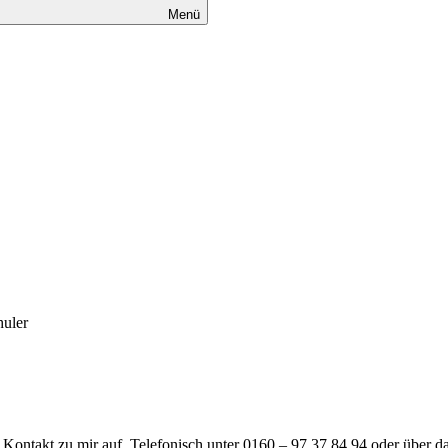
Menü
uler
t Kontakt zu mir auf. Telefonisch unter 0160 – 97 37 84 94 oder über d