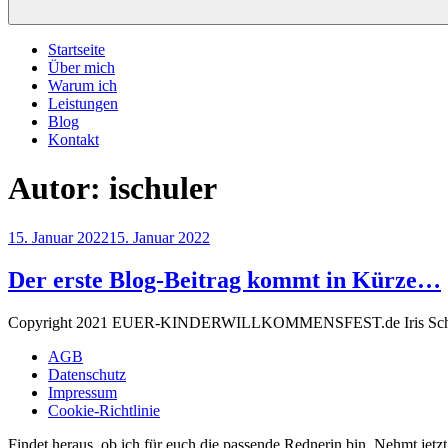
Startseite
Über mich
Warum ich
Leistungen
Blog
Kontakt
Autor:
ischuler
Veröffentlicht
15. Januar 2022
15. Januar 2022
am
Der erste Blog-Beitrag kommt in Kürze…
Copyright 2021 EUER-KINDERWILLKOMMENSFEST.de Iris Sch
AGB
Datenschutz
Impressum
Cookie-Richtlinie
Findet heraus, ob ich für euch die passende Rednerin bin. Nehmt jetz